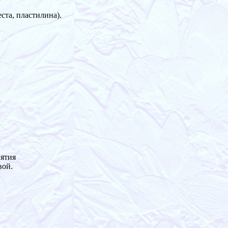
ста, пластилина).
нятия
вой.