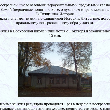
оскресной школе базовыми вероучительными предметами являю
 Божий (первичные понятия о Боге, о духовном мире, о молитве,
2) Священная История.
акже получают знания по Священной Истории, Литургике, исто
правильному воцерковленному образу жизни.
нятия в Воскресной школе начинаются с 1 октября и заканчиваю
15 мая.
ебные занятия регулярно проводятся 1 раз в неделю в воскресен
ельные развивающие занятия художественно-эстетического нап