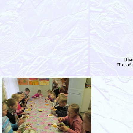
Школ
По добр