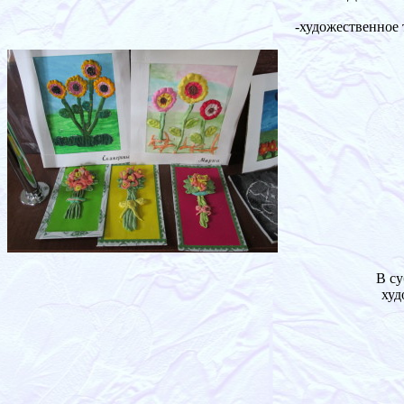
-художественное 
В су
худ