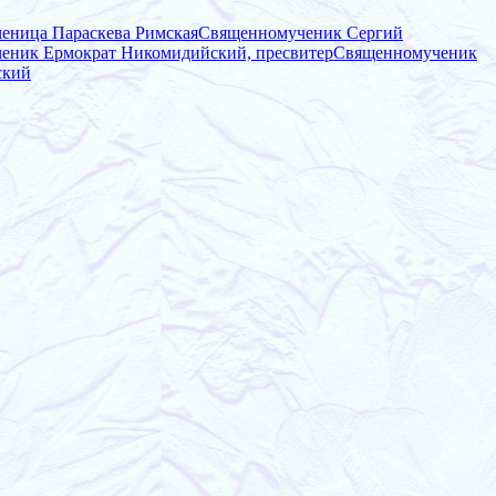
еница Параскева Римская
Священномученик Сергий
еник Ермократ Никомидийский, пресвитер
Священномученик
ский