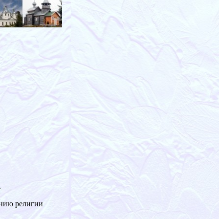
.
ению религии