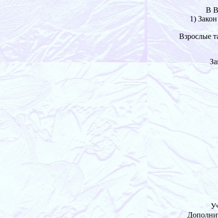
В В
1) Закон
Взрослые т
За
Уч
Дополнит