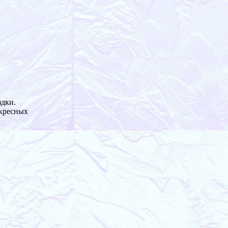
здки.
скресных