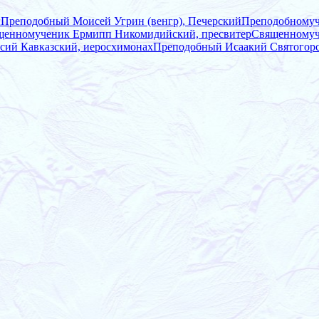
ы
Преподобный Моисей Угрин (венгр), Печерский
Преподобномуч
щенномученик Ермипп Никомидийский, пресвитер
Священномуч
сий Кавказский, иеросхимонах
Преподобный Исаакий Святогор