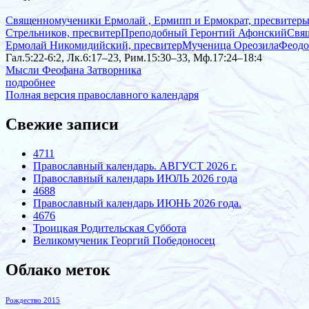
Священномученики Ермолай , Ермипп и Ермократ, пресвитер
Стрельников, пресвитер
Преподобный Геронтий Афонский
Свя
Ермолай Никомидийский, пресвитер
Мученица Ореозила
Феодо
Гал.5:22-6:2, Лк.6:17–23, Рим.15:30–33, Мф.17:24–18:4
Мысли Феофана Затворника
подробнее
Полная версия православного календаря
Свежие записи
4711
Православный календарь. АВГУСТ 2026 г.
Православный календарь ИЮЛЬ 2026 года
4688
Православный календарь ИЮНЬ 2026 года.
4676
Троицкая Родительская Суббота
Великомученик Георгий Победоносец
Облако меток
Рождество 2015