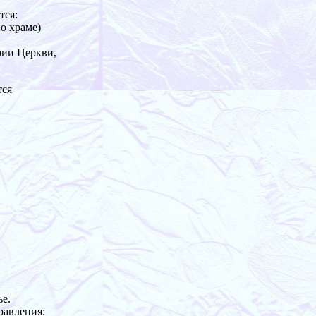
тся:
 о храме)
рии Церкви,
тся
ье.
равления: