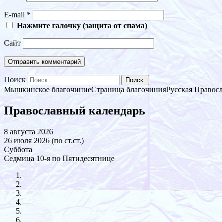
E-mail
*
Нажмите галочку (защита от спама)
Сайт
Поиск
Мышкинское благочиние
Страница благочиния
Русская Правос
Православный календарь
8 августа 2026
26 июля 2026 (по ст.ст.)
Суббота
Седмица 10-я по Пятидесятнице