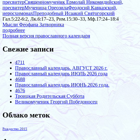
пресвитер
Священномученик Ермолай Никомидийский,
пресвитер
Мученица Ореозила
Феодосий Кавказский,
иеросхимонах
Преподобный Исаакий Святогорский
Гал.5:22-6:2, Лк.6:17–23, Рим.15:30–33, Мф.17:24–18:4
Мысли Феофана Затворника
подробнее
Полная версия православного календаря
Свежие записи
4711
Православный календарь. АВГУСТ 2026 г.
Православный календарь ИЮЛЬ 2026 года
4688
Православный календарь ИЮНЬ 2026 года.
4676
Троицкая Родительская Суббота
Великомученик Георгий Победоносец
Облако меток
Рождество 2015