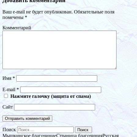
Добавить комментарий
Ваш e-mail не будет опубликован.
Обязательные поля
помечены
*
Комментарий
Имя
*
E-mail
*
Нажмите галочку (защита от спама)
Сайт
Поиск
Мышкинское благочиние
Страница благочиния
Русская