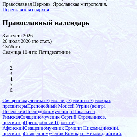
Православная Церковь, Ярославская митрополия,
Переславская епархия
Православный календарь
8 августа 2026
26 июля 2026 (по ст.ст.)
Суббота
Седмица 10-я по Пятидесятнице
Священномученики Ермолай , Ермипп и Ермократ,
пресвитеры
Преподобный Моисей Угрин (венгр),
Печерский
Преподобномученица Параскева
Римская
Священномученик Сергий Стрельников,
пресвитер
Преподобный Геронтий
Афонский
Священномученик Ермипп Никомидийский,
пресвитер
Священномученик Ермократ Никомидийский,