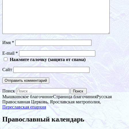
Имя
*
E-mail
*
Нажмите галочку (защита от спама)
Сайт
Поиск
Мышкинское благочиние
Страница благочиния
Русская
Православная Церковь, Ярославская митрополия,
Переславская епархия
Православный календарь