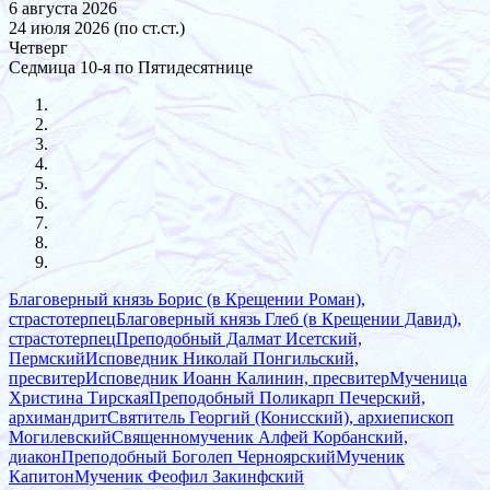
6 августа 2026
24 июля 2026 (по ст.ст.)
Четверг
Седмица 10-я по Пятидесятнице
Благоверный князь Борис (в Крещении Роман),
страстотерпец
Благоверный князь Глеб (в Крещении Давид),
страстотерпец
Преподобный Далмат Исетский,
Пермский
Исповедник Николай Понгильский,
пресвитер
Исповедник Иоанн Калинин, пресвитер
Мученица
Христина Тирская
Преподобный Поликарп Печерский,
архимандрит
Святитель Георгий (Конисский), архиепископ
Могилевский
Священномученик Алфей Корбанский,
диакон
Преподобный Боголеп Черноярский
Мученик
Капитон
Мученик Феофил Закинфский