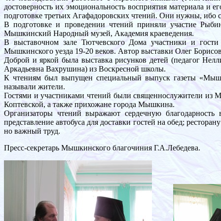
достоверность их эмоциональность восприятия материала и ег
подготовке третьих Агафадоровских чтений. Они нужны, ибо со
В подготовке и проведении чтений приняли участие Рыби
Мышкинский Народный музей, Академия краеведения.
В выставочном зале Тютчевского Дома участники и гости 
Мышкинского уезда 19-20 веков. Автор выставки Олег Борисо
Доброй и яркой была выставка рисунков детей (педагог Нел
Аркадьевна Вахрушина) из Воскресной школы.
К чтениям был выпущен специальный выпуск газеты «Мышго
называли жители.
Гостями и участниками чтений были священнослужители из М
Коптевской, а также прихожане города Мышкина.
Организаторы чтений выражают сердечную благодарность в
представление автобуса для доставки гостей на обед; рестора
но важный труд.
Пресс-секретарь Мышкинского благочиния Г.А.Лебедева.