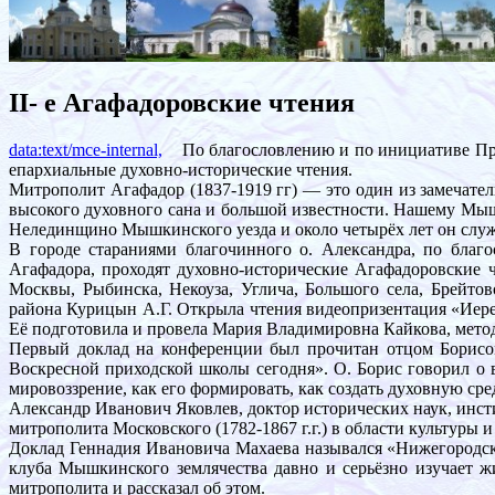
II- e Агафадоровские чтения
data:text/mce-internal,
По благословлению и по инициативе Пре
епархиальные духовно-исторические чтения.
Митрополит Агафадор (1837-1919 гг) — это один из замечате
высокого духовного сана и большой известности. Нашему Мышк
Нелединщино Мышкинского уезда и около четырёх лет он слу
В городе стараниями благочинного о. Александра, по бла
Агафадора, проходят духовно-исторические Агафадоровские 
Москвы, Рыбинска, Некоуза, Углича, Большого села, Брейт
района Курицын А.Г. Открыла чтения видеопризентация «Иер
Её подготовила и провела Мария Владимировна Кайкова, метод
Первый доклад на конференции был прочитан отцом Борисом
Воскресной приходской школы сегодня». О. Борис говорил о 
мировоззрение, как его формировать, как создать духовную сре
Александр Иванович Яковлев, доктор исторических наук, инст
митрополита Московского (1782-1867 г.г.) в области культуры 
Доклад Геннадия Ивановича Махаева назывался «Нижегородск
клуба Мышкинского землячества давно и серьёзно изучает ж
митрополита и рассказал об этом.