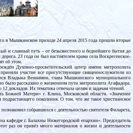
о в Мышкинском приходе 24 апреля 2015 года прошли вторые
ый и славный путь – от безызвестного и беднейшего бытия до
орога. 23 года он был настоятелем храма села Воскресенское-
т об этом.
реждён Духовно-просветительский центр имени митрополита
м приняли участие все присутствующие священнослужители из
тился Владыка Вениамин, глава Мышкинского муниципального
о было рассказано о жизненном пути митрополита Агафадора.
2 докладов. Их тематика отвечала целям и задачам чтений.
ь Божией Матери» г. Клина, Московской области. «Значение
 подрастающего поколения. О том, что же такое христианское
 познакомил собравшихся с деятельностью святителя Филарета,
а кафедре г. Балахны Нижегородской епархии». Председатель
тот раз он привёз много материалов о жизни и деятельности