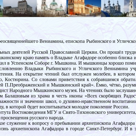
освященнейшего Вениамина, епископа Рыбинского и Угличског
льных деятелей Русской Православной Церкви. Он прошёл трудн
инскому краю память о Владыке Агафадоре особенно близка и д
жил в Успенском Соборе г. Мышкина. И мышкинцы хорошо помня
гословлению Владыки Рыбинского и Угличского Вениамина уч
чтения. На открытие чтений был отслужен молебен, в которо
ово, Костюрина. Со словами приветствия к собравшимся обра
ей П.Преображенский и Мышкинский край». Ёмко, чётко, разумн
ист Народного Мышкинского музея. На чтениях было заслушано 1
 Балашовым из храма в честь иконы «Всех скорбящих Радост
важности и значении школ, о духовно-нравственном воспитании
ду, в которой будет воспитываться молодое поколение России.
итута Востоковедения МГУ и Свято-Тихоновского университета,
и просвещения русского народа.
ое служение к вопросу о пребывании архиепископа Агафадора н
изнь архиепископа Агафадора в городе Санкт-Петербург. И в э