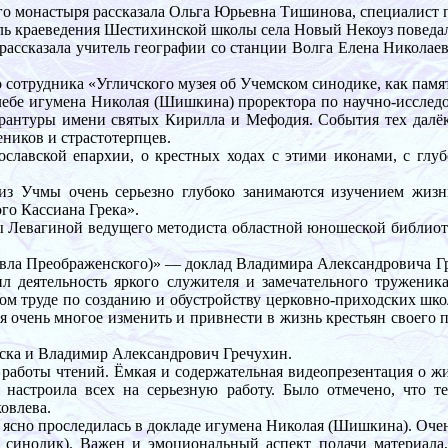
о монастыря рассказала Ольга Юрьевна Тишинова, специалист п
ь краеведения Шестихинской школы села Новый Некоуз поведала
 рассказала учитель географии со станции Волга Елена Никола
сотрудника «Угличского музея об Учемском синодике, как памя
ебе игумена Николая (Шишкина) проректора по научно-исследо
рантуры имени святых Кирилла и Мефодия. События тех далёк
еников и страстотерпцев.
славской епархии, о крестных ходах с этими иконами, с глуб
з Учмы очень серьезно глубоко занимаются изучением жизни
го Кассиана Грека».
евагиной ведущего методиста областной юношеской библиотек
Павла Преображенского)» — доклад Владимира Александровича Г
л деятельность яркого служителя и замечательного труженика
ном труде по созданию и обустройству церковно-приходских шко
я очень многое изменить и привнести в жизнь крестьян своего п
ска и Владимир Александрович Гречухин.
работы чтений. Ёмкая и содержательная видеопрезентация о ж
настроила всех на серьезную работу. Было отмечено, что т
овлева.
сно проследилась в докладе игумена Николая (Шишкина). Очен
й синодик). Важен и эмоциональный аспект подачи материала,