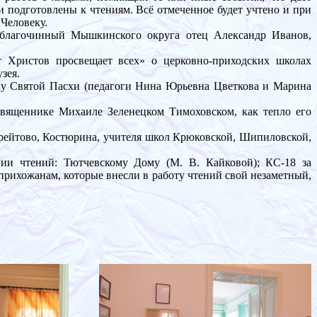
и подготовлены к чтениям. Всё отмеченное будет учтено и при
 Человеку.
 благочинный Мышкинского округа отец Александр Иванов,
т Христов просвещает всех» о церковно-приходских школах
зея.
ику Святой Пасхи (педагоги Нина Юрьевна Цветкова и Марина
вященнике Михаиле Зеленецком Тимоховском, как тепло его
рейтово, Костюрина, учителя школ Крюковской, Шипиловской,
нии чтений: Тютчевскому Дому (М. В. Кайковой); КС-18 за
 прихожанам, которые внесли в работу чтений свой незаметный,