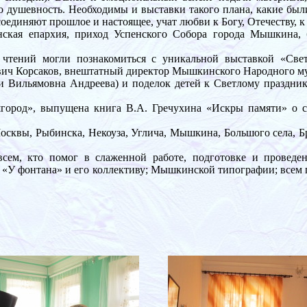
о душевность. Необходимы и выставки такого плана, какие был
единяют прошлое и настоящее, учат любви к Богу, Отечеству, к
нская епархия, приход Успенского Собора города Мышкина,
чтений могли познакомиться с уникальной выставкой «Све
вич Корсаков, внештатный директор Мышкинского Народного му
ли Вильямовна Андреева) и поделок детей к Светлому праздн
род», выпущена книга В.А. Гречухина «Искры памяти» о с
осквы, Рыбинска, Некоуза, Углича, Мышкина, Большого села, Б
сем, кто помог в слаженной работе, подготовке и проведе
ну «У фонтана» и его коллективу; Мышкинской типографии; всем