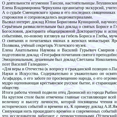
О деятельности игумении Таисии, настоятельницы Леушинског
Елена Владимировна Чернухина организатор экскурсий, учител
А о судьбе Сменцевского храма и его последних священниках
старожилов и сопровождались видеоматериалами.
Вызвал интерес доклад Юлии Борисовны Кунициной, научного 
Серьёзным размыслительным был доклад о святых Борисе и Гл
Богословия, докторанта общецерковной Докторантуры и аспи
событиями, по-новому взглянув на гибель Бориса и Глебы, муч
О святынях и почитаемых иконах в женских монастырях Яро
Полякова, учёный секретарь Угличского музея.
Елена Анатольевна Наумова и Василий Гурьевич Смирнов и
подготовили доклад «География почитания святого преподобно
Эмоциональным, душевным был доклад Светланы Николаевны Л
поэт Василий Галюдкин».
«Для веры и Отечества (к вопросу о гражданской позиции о.
Науки и Искусства. Содержательно и уважительно он освяти
Агафадора, о его заботе по просвещению народа, о его огром
мудро оценивающая крестьянское русское бытие, и старающаяс
обществу.
Итоги работы чтений подвели отец Дионисий из города Рыбин
На круглом столе были отмечены главные составляющие всей 
величину и высоту личности, которой посвящены чтения и 
исторических событий и времени их. К примеру доклад А.И.Як
Связующая нить прошедшего времени и современных событий я
что исследователи работают с первоисточниками (Угличски