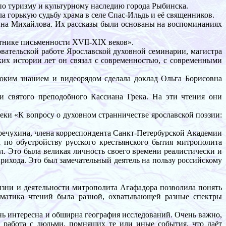
о туризму и культурному наследию города Рыбинска.
 горькую судьбу храма в селе Спас-Ильдь и её священников.
евна Михайлова. Их рассказы были основаны на воспоминаниях
тнике письменности XVII-XIX веков».
вательской работе Ярославской духовной семинарии, магистра
их истории лет он связал с современностью, с современными
оким знанием и видеорядом сделала доклад Ольга Борисовна
 святого преподобного Кассиана Грека. На эти чтения они
и «К вопросу о духовном странничестве ярославской поэзии:
речухина, члена корреспондента Санкт-Петербурской Академии
 по обустройству русского крестьянского бытия митрополита
л. Это была великая личность своего времени реалистически и
рихода. Это был замечательный деятель на пользу российскому
изни и деятельности митрополита Агафадора позволила понять
ематика чтений была разной, охватывающей разные спектры
ь интересна и обширна география исследований. Очень важно,
 работа с людьми, помнящих те или иные события, что даёт