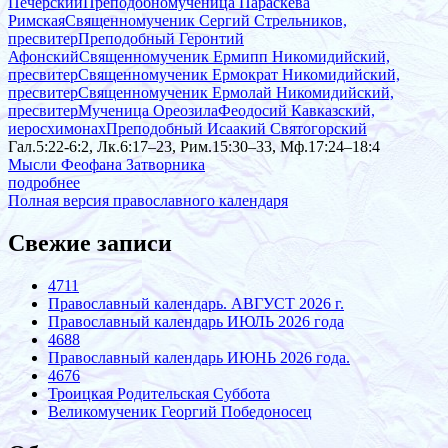
Печерский
Преподобномученица Параскева
Римская
Священномученик Сергий Стрельников,
пресвитер
Преподобный Геронтий
Афонский
Священномученик Ермипп Никомидийский,
пресвитер
Священномученик Ермократ Никомидийский,
пресвитер
Священномученик Ермолай Никомидийский,
пресвитер
Мученица Ореозила
Феодосий Кавказский,
иеросхимонах
Преподобный Исаакий Святогорский
Гал.5:22-6:2, Лк.6:17–23, Рим.15:30–33, Мф.17:24–18:4
Мысли Феофана Затворника
подробнее
Полная версия православного календаря
Свежие записи
4711
Православный календарь. АВГУСТ 2026 г.
Православный календарь ИЮЛЬ 2026 года
4688
Православный календарь ИЮНЬ 2026 года.
4676
Троицкая Родительская Суббота
Великомученик Георгий Победоносец