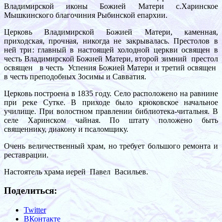
Владимирской иконы Божией Матери с.Харинское
Мышкинского благочиния Рыбинской епархии.
Церковь Владимирской Божией Матери, каменная,
приходская, прочная, никогда не закрывалась. Престолов в
ней три: главный в настоящей холодной церкви освящен в
честь Владимирской Божией Матери, второй зимний престол
освящен в честь Успения Божией Матери и третий освящен
в честь преподобных Зосимы и Савватия.
Церковь построена в 1835 году. Село расположено на равнине
при реке Сутке. В приходе было крюковское начальное
училище. При волостном правлении библиотека-читальня. В
селе Харинском чайная. По штату положено быть
священнику, диакону и псаломщику.
Очень величественный храм, но требует большого ремонта и
реставрации.
Настоятель храма иерей Павел Васильев.
Поделиться:
Twitter
ВКонтакте