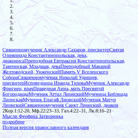
Священномученик Александр Сахаров, пресвитер
Святая
Олимпиада Константинопольская, дева,
диакониса
Преподобная Евпраксия Константинопольская,
Тавеннская, Младшая, дева
Преподобный Макарий
Желтоводский, Унженский
Память V Вселенского
Собора
Священномученик Николай Удинцев,
пресвитер
Исповедница Ираида Тихова
Мученик Александр
Фригиец, врач
Праведная Анна, мать Пресвятой
Богородицы
Мученик Аттал Лионский
Мученица Библиада
Лионская
Мученик Епагаф Лионский
Мученик Матур
Лионский
Священномученик Санкт Лионский, диакон
2Кор.1:12-20, Мф.22:23–33, Гал.4:22–31, Лк.8:16–21
Мысли Феофана Затворника
подробнее
Полная версия православного календаря