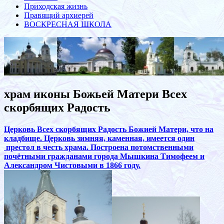
Приходская жизнь
Правящий архиерей
ВОСКРЕСНАЯ ШКОЛА
храм иконы Божьей Матери Всех
скорбящих Радость
Церковь Всех скорбящих Радость Божией Матери, что на
кладбище. Церковь зимняя, каменная, имеется один
престол в честь храма. Построена потомственными
почётными гражданами города Мышкина Тимофеем и
Александром Чистовыми в 1866 году.