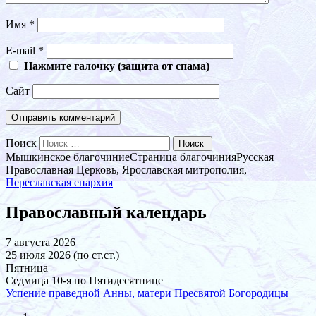
Имя
*
E-mail
*
Нажмите галочку (защита от спама)
Сайт
Поиск
Мышкинское благочиние
Страница благочиния
Русская
Православная Церковь, Ярославская митрополия,
Переславская епархия
Православный календарь
7 августа 2026
25 июля 2026 (по ст.ст.)
Пятница
Седмица 10-я по Пятидесятнице
Успение праведной Анны, матери Пресвятой Богородицы