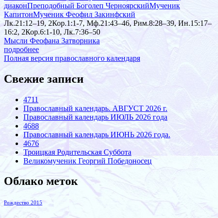
диакон
Преподобный Боголеп Черноярский
Мученик
Капитон
Мученик Феофил Закинфский
Лк.21:12–19, 2Кор.1:1-7, Мф.21:43–46, Рим.8:28–39, Ин.15:17–
16:2, 2Кор.6:1-10, Лк.7:36–50
Мысли Феофана Затворника
подробнее
Полная версия православного календаря
Свежие записи
4711
Православный календарь. АВГУСТ 2026 г.
Православный календарь ИЮЛЬ 2026 года
4688
Православный календарь ИЮНЬ 2026 года.
4676
Троицкая Родительская Суббота
Великомученик Георгий Победоносец
Облако меток
Рождество 2015