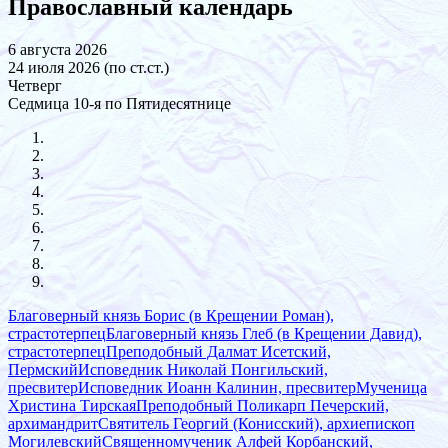
Православный календарь
6 августа 2026
24 июля 2026 (по ст.ст.)
Четверг
Седмица 10-я по Пятидесятнице
Благоверный князь Борис (в Крещении Роман),
страстотерпец
Благоверный князь Глеб (в Крещении Давид),
страстотерпец
Преподобный Далмат Исетский,
Пермский
Исповедник Николай Понгильский,
пресвитер
Исповедник Иоанн Калинин, пресвитер
Мученица
Христина Тирская
Преподобный Поликарп Печерский,
архимандрит
Святитель Георгий (Конисский), архиепископ
Могилевский
Священномученик Алфей Корбанский,