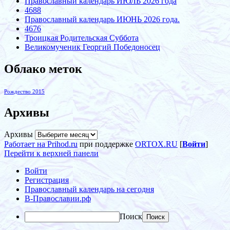
Православный календарь ИЮЛЬ 2026 года
4688
Православный календарь ИЮНЬ 2026 года.
4676
Троицкая Родительская Суббота
Великомученик Георгий Победоносец
Облако меток
Рождество 2015
Архивы
Архивы
Работает на Prihod.ru
при поддержке
ORTOX.RU
[
Войти
]
Перейти к верхней панели
Войти
Регистрация
Православный календарь на сегодня
В-Православии.рф
Поиск