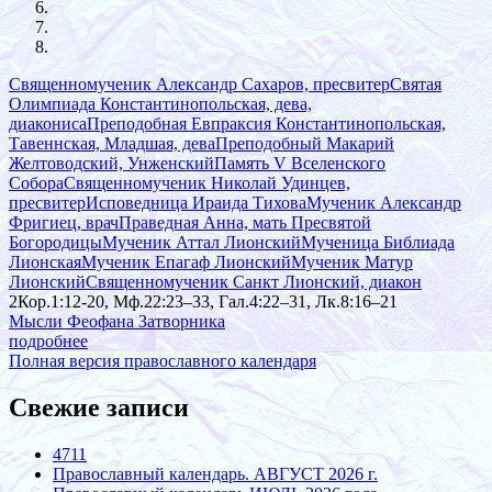
Священномученик Александр Сахаров, пресвитер
Святая
Олимпиада Константинопольская, дева,
диакониса
Преподобная Евпраксия Константинопольская,
Тавеннская, Младшая, дева
Преподобный Макарий
Желтоводский, Унженский
Память V Вселенского
Собора
Священномученик Николай Удинцев,
пресвитер
Исповедница Ираида Тихова
Мученик Александр
Фригиец, врач
Праведная Анна, мать Пресвятой
Богородицы
Мученик Аттал Лионский
Мученица Библиада
Лионская
Мученик Епагаф Лионский
Мученик Матур
Лионский
Священномученик Санкт Лионский, диакон
2Кор.1:12-20, Мф.22:23–33, Гал.4:22–31, Лк.8:16–21
Мысли Феофана Затворника
подробнее
Полная версия православного календаря
Свежие записи
4711
Православный календарь. АВГУСТ 2026 г.