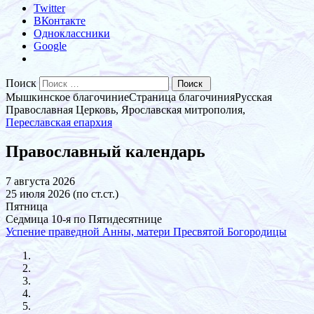
Twitter
ВКонтакте
Одноклассники
Google
Поиск
Мышкинское благочиние
Страница благочиния
Русская
Православная Церковь, Ярославская митрополия,
Переславская епархия
Православный календарь
7 августа 2026
25 июля 2026 (по ст.ст.)
Пятница
Седмица 10-я по Пятидесятнице
Успение праведной Анны, матери Пресвятой Богородицы