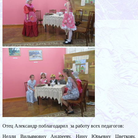
Отец Александр поблагодарил за работу всех педагогов:
Нелли Вильямовну Андрееву, Нину Юрьевну Цветкову,