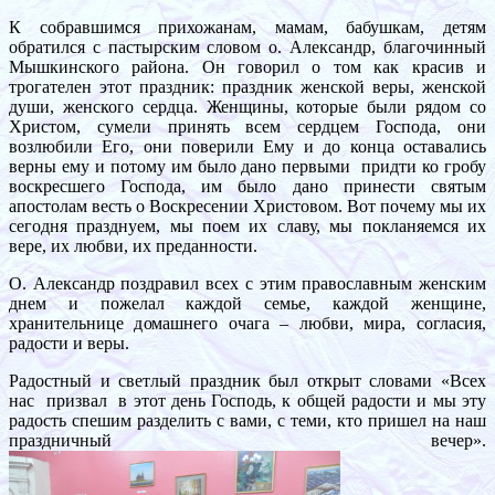
К собравшимся прихожанам, мамам, бабушкам, детям
обратился с пастырским словом о. Александр, благочинный
Мышкинского района. Он говорил о том как красив и
трогателен этот праздник: праздник женской веры, женской
души, женского сердца. Женщины, которые были рядом со
Христом, сумели принять всем сердцем Господа, они
возлюбили Его, они поверили Ему и до конца оставались
верны ему и потому им было дано первыми придти ко гробу
воскресшего Господа, им было дано принести святым
апостолам весть о Воскресении Христовом. Вот почему мы их
сегодня празднуем, мы поем их славу, мы покланяемся их
вере, их любви, их преданности.
О. Александр поздравил всех с этим православным женским
днем и пожелал каждой семье, каждой женщине,
хранительнице домашнего очага – любви, мира, согласия,
радости и веры.
Радостный и светлый праздник был открыт словами «Всех
нас призвал в этот день Господь, к общей радости и мы эту
радость спешим разделить с вами, с теми, кто пришел на наш
праздничный вечер».