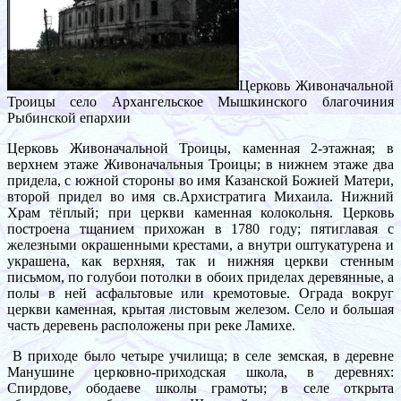
Церковь Живоначальной
Троицы село Архангельское Мышкинского благочиния
Рыбинской епархии
Церковь Живоначальной Троицы, каменная 2-этажная; в
верхнем этаже Живоначальныя Троицы; в нижнем этаже два
придела, с южной стороны во имя Казанской Божией Матери,
второй придел во имя св.Архистратига Михаила. Нижний
Храм тёплый; при церкви каменная колокольня. Церковь
построена тщанием прихожан в 1780 году; пятиглавая с
железными окрашенными крестами, а внутри оштукатурена и
украшена, как верхняя, так и нижняя церкви стенным
письмом, по голубои потолки в обоих приделах деревянные, а
полы в ней асфальтовые или кремотовые. Ограда вокруг
церкви каменная, крытая листовым железом. Село и большая
часть деревень расположены при реке Ламихе.
В приходе было четыре училища; в селе земская, в деревне
Манушине церковно-приходская школа, в деревнях:
Спирдове, ободаеве школы грамоты; в селе открыта