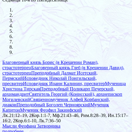
Благоверный князь Борис (в Крещении Роман),
страстотерпец
Благоверный князь Глеб (в Крещении Давид),
страстотерпец
Преподобный Далмат Исетский,
Пермский
Исповедник Николай Понгильский,
пресвитер
Исповедник Иоанн Калинин, пресвитер
Мученица
Христина Тирская
Преподобный Поликарп Печерский,
архимандрит
Святитель Георгий (Конисский), архиепископ
Могилевский
Священномученик Алфей Корбанский,
диакон
Преподобный Боголеп Черноярский
Мученик
Капитон
Мученик Феофил Закинфский
Лк.21:12–19, 2Кор.1:1-7, Мф.21:43–46, Рим.8:28–39, Ин.15:17–
16:2, 2Кор.6:1-10, Лк.7:36–50
Мысли Феофана Затворника
подробнее