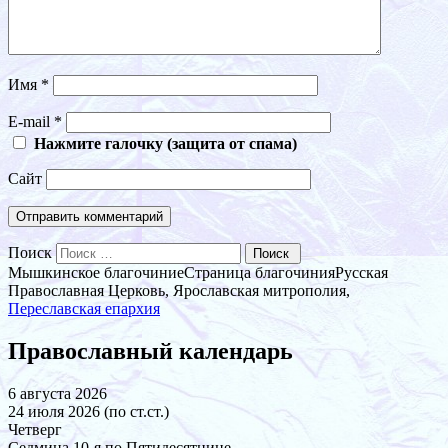
Имя
*
E-mail
*
Нажмите галочку (защита от спама)
Сайт
Поиск
Мышкинское благочиние
Страница благочиния
Русская
Православная Церковь, Ярославская митрополия,
Переславская епархия
Православный календарь
6 августа 2026
24 июля 2026 (по ст.ст.)
Четверг
Седмица 10-я по Пятидесятнице