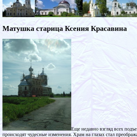
Матушка старица Ксения Красавина
Еще недавно взгляд всех подъ
происходят чудесные изменения. Храм на глазах стал преображ