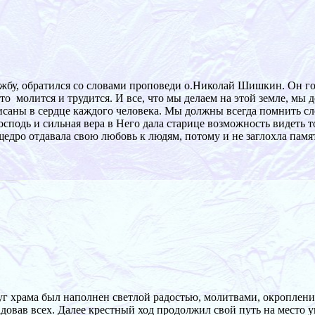
жбу, обратился со словами проповеди о.Николай Шишкин. Он го
кто молится и трудится. И все, что мы делаем на этой земле, мы
саны в сердце каждого человека. Мы должны всегда помнить сл
подь и сильная вера в Него дала старице возможность видеть то,
едро отдавала свою любовь к людям, потому и не заглохла памят
г храма был наполнен светлой радостью, молитвами, окроплени
радовав всех. Далее крестный ход продолжил свой путь на место