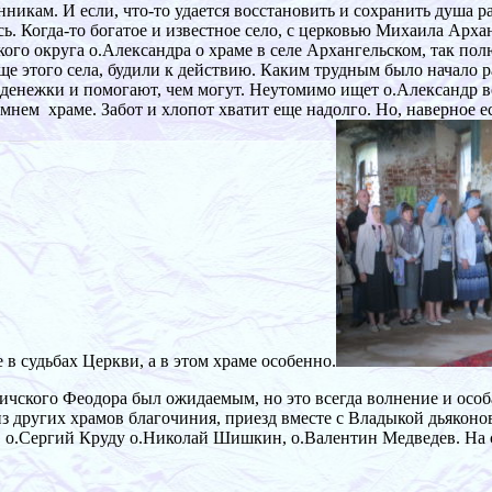
икам. И если, что-то удается восстановить и сохранить душа рад
сь. Когда-то богатое и известное село, с церковью Михаила Арх
го округа о.Александра о храме в селе Архангельском, так пол
е этого села, будили к действию. Каким трудным было начало 
денежки и помогают, чем могут. Неутомимо ищет о.Александр 
 зимнем храме. Забот и хлопот хватит еще надолго. Но, наверно
в судьбах Церкви, а в этом храме особенно.
ичского Феодора был ожидаемым, но это всегда волнение и особ
з других храмов благочиния, приезд вместе с Владыкой дьякон
, о.Сергий Круду о.Николай Шишкин, о.Валентин Медведев. На 