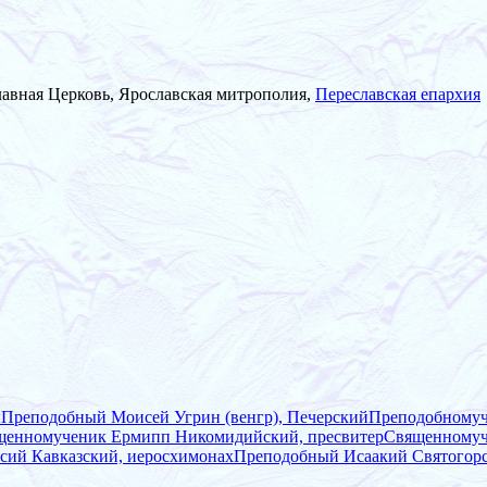
лавная Церковь, Ярославская митрополия,
Переславская епархия
ы
Преподобный Моисей Угрин (венгр), Печерский
Преподобномуч
щенномученик Ермипп Никомидийский, пресвитер
Священномуч
сий Кавказский, иеросхимонах
Преподобный Исаакий Святогор