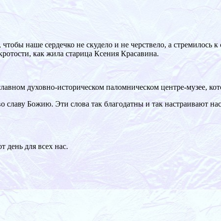
чтобы наше сердечко не скудело и не черствело, а стремилось к
кротости, как жила старица Ксения Красавина.
славном духовно-историческом паломническом центре-музее, кот
 во славу Божию. Эти слова так благодатны и так настраивают н
т день для всех нас.