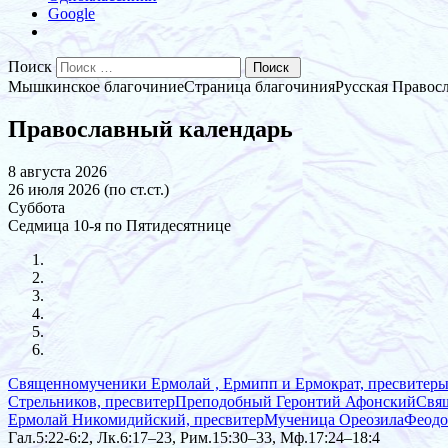
Google
Поиск
Мышкинское благочиние
Страница благочиния
Русская Правос
Православный календарь
8 августа 2026
26 июля 2026 (по ст.ст.)
Суббота
Седмица 10-я по Пятидесятнице
Священномученики Ермолай , Ермипп и Ермократ, пресвитер
Стрельников, пресвитер
Преподобный Геронтий Афонский
Свя
Ермолай Никомидийский, пресвитер
Мученица Ореозила
Феодо
Гал.5:22-6:2, Лк.6:17–23, Рим.15:30–33, Мф.17:24–18:4