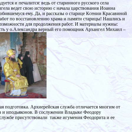
уется и печалится: ведь от старинного русского села
ангела ведет свою историю с начала царствования Иоанна
юбившемуся ему. Да, и рассказы о старице Ксении Красавиной
работ по восстановлению храма и памяти старицы! Нашлись и
возможности для продолжения работ. И материалы нужны:
е есть у о.Александра верный его помощник Архангел Михаил –
ая подготовка. Архиерейская служба отличается многим от
ов и иподьяконов. В сослужении Владыке Феодору
службе присутствовали также игумения Феодорита и ее