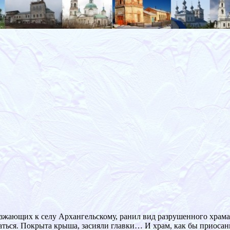
езжающих к селу Архангельскому, ранил вид разрушенного храма
аться. Покрыта крыша, засияли главки… И храм, как бы приосан