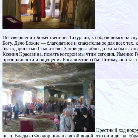
По завершении Божественной Литургии, к собравшимся на слу
Богу. Дело Божие — благодатное и спасительное для всех тех, 
благодарностью Спасителю. Заповеди любви должны быть запи
Ксения Красавина, помять которой мы чтим сегодня. Именно Гос
прозорливости и ощущения Бога внутри себя. Потому, она так щ
Крестный ход вокру
него, Владыко Феодор попал святой водой, что он и делал, об