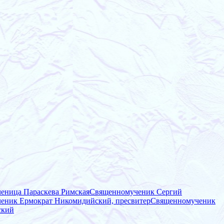
еница Параскева Римская
Священномученик Сергий
еник Ермократ Никомидийский, пресвитер
Священномученик
ский