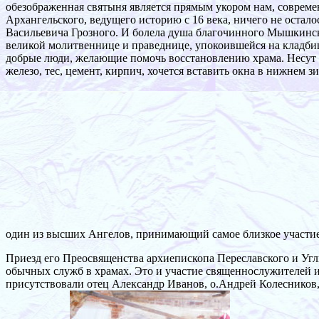
обезображенная святыня является прямым укором нам, современн
Архангельского, ведущего историю с 16 века, ничего не остало
Васильевича Грозного. И болела душа благочинного Мышкинско
великой молитвеннице и праведнице, упокоившейся на кладбищ
добрые люди, желающие помочь восстановлению храма. Несут 
железо, тес, цемент, кирпич, хочется вставить окна в нижнем
один из высших Ангелов, принимающий самое близкое участие 
Приезд его Преосвященства архиепископа Переславского и Угл
обычных служб в храмах. Это и участие священнослужителей и
присутствовали отец Александр Иванов, о.Андрей Колесников